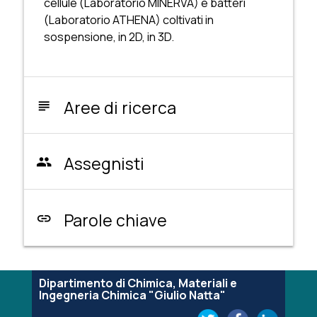
cellule (Laboratorio MINERVA) e batteri
(Laboratorio ATHENA) coltivati in
sospensione, in 2D, in 3D.
Aree di ricerca
subject
Assegnisti
people
Parole chiave
link
Dipartimento di Chimica, Materiali e
Ingegneria Chimica "Giulio Natta"