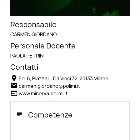
Responsabile
CARMEN GIORDANO
Personale Docente
PAOLA PETRINI
Contatti
location_on
Ed. 6, Piazza L. Da Vinci 32, 20133 Milano
email
carmen.giordano@polimi.it
web
www.minerva.polimi.it
Competenze
subject