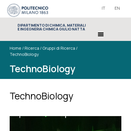
IT
EN
DIPARTIMENTO DI CHIMICA, MATERIALI
E INGEGNERIA CHIMICA GIULIO NATTA
menu
Home
/
Ricerca
/
Gruppi di Ricerca
/
TechnoBiology
TechnoBiology
TechnoBiology