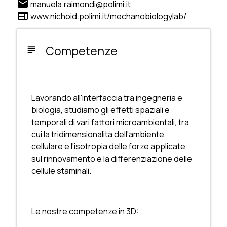
email
manuela.raimondi@polimi.it
web
www.nichoid.polimi.it/mechanobiologylab/
Competenze
subject
Lavorando all'interfaccia tra ingegneria e
biologia, studiamo gli effetti spaziali e
temporali di vari fattori microambientali, tra
cui la tridimensionalità dell'ambiente
cellulare e l'isotropia delle forze applicate,
sul rinnovamento e la differenziazione delle
cellule staminali.
Le nostre competenze in 3D: