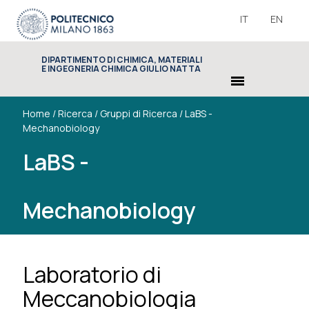
IT
EN
DIPARTIMENTO DI CHIMICA, MATERIALI
E INGEGNERIA CHIMICA GIULIO NATTA
menu
Home
/
Ricerca
/
Gruppi di Ricerca
/
LaBS -
Mechanobiology
LaBS -
Mechanobiology
Laboratorio di
Meccanobiologia