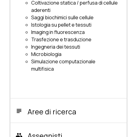
Coltivazione statica / perfusa di cellule
aderenti
Saggi biochimici sulle cellule
Istologia su pellet e tessuti
Imaging in fluorescenza
Trasfezione e trasduzione
Ingegneria dei tessuti
Microbiologia
Simulazione computazionale
multifisica
Aree di ricerca
subject
Assegnisti
people