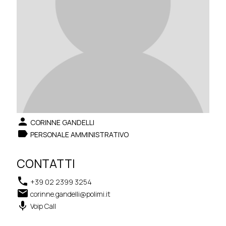
person
CORINNE GANDELLI
label
PERSONALE AMMINISTRATIVO
CONTATTI
phone
+39 02 2399 3254
email
corinne.gandelli@polimi.it
keyboard_voice
Voip Call