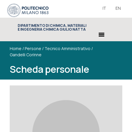
IT
EN
DIPARTIMENTO DI CHIMICA, MATERIALI
E INGEGNERIA CHIMICA GIULIO NATTA
menu
Home
/
Persone
/
Tecnico Amministrativo
/
Gandelli Corinne
Scheda personale