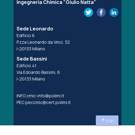
Ingegneria Chimica "Giulio Natta"
Sede Leonardo
Edificio 6
P.zza Leonardo da Vinci, 32
I-20133 Milano
Sede Bassini
Edificio 41
Via Edoardo Bassini, 6
I-20133 Milano
INFO
cmic-info@polimi.it
PEC
peccmic@cert.polimi.it
arrow_upward
TOP