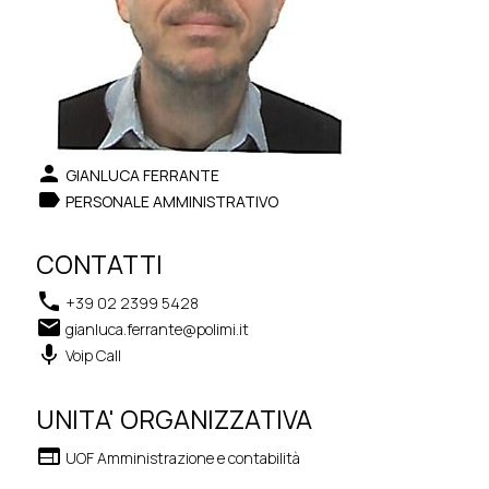
person
GIANLUCA FERRANTE
label
PERSONALE AMMINISTRATIVO
CONTATTI
phone
+39 02 2399 5428
email
gianluca.ferrante@polimi.it
keyboard_voice
Voip Call
UNITA' ORGANIZZATIVA
web
UOF Amministrazione e contabilità