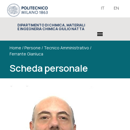
IT
EN
DIPARTIMENTO DI CHIMICA, MATERIALI
E INGEGNERIA CHIMICA GIULIO NATTA
menu
Home
/
Persone
/
Tecnico Amministrativo
/
Ferrante Gianluca
Scheda personale