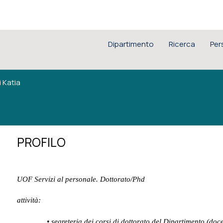
Dipartimento
Ricerca
Per
i Katia
PROFILO
UOF Servizi al personale. Dottorato/Phd
attività:
• segreteria dei corsi di dottorato del Dipartimento (doce