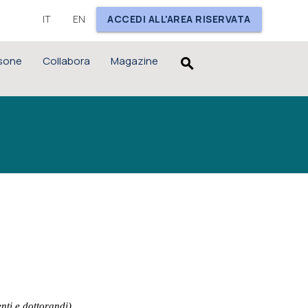
IT
EN
ACCEDI ALL'AREA RISERVATA
sone
Collabora
Magazine
search
nti e dottorandi)