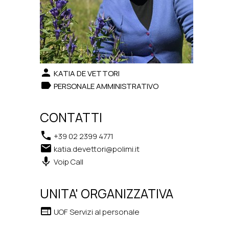
person
KATIA DE VETTORI
label
PERSONALE AMMINISTRATIVO
CONTATTI
phone
+39 02 2399 4771
email
katia.devettori@polimi.it
keyboard_voice
Voip Call
UNITA' ORGANIZZATIVA
web
UOF Servizi al personale