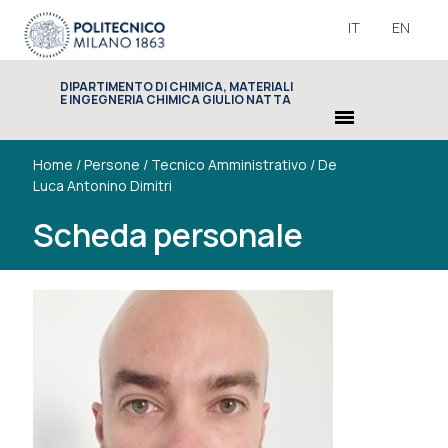
IT
EN
DIPARTIMENTO DI CHIMICA, MATERIALI
E INGEGNERIA CHIMICA GIULIO NATTA
menu
Home
/
Persone
/
Tecnico Amministrativo
/
De
Luca Antonino Dimitri
Scheda personale