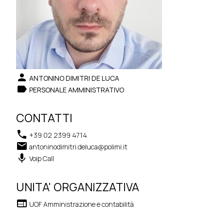
person
ANTONINO DIMITRI DE LUCA
label
PERSONALE AMMINISTRATIVO
CONTATTI
phone
+39 02 2399 4714
email
antoninodimitri.deluca@polimi.it
keyboard_voice
Voip Call
UNITA' ORGANIZZATIVA
web
UOF Amministrazione e contabilità