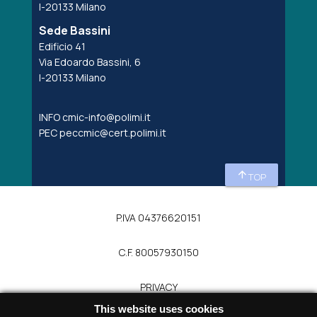
I-20133 Milano
Sede Bassini
Edificio 41
Via Edoardo Bassini, 6
I-20133 Milano
INFO
cmic-info@polimi.it
PEC
peccmic@cert.polimi.it
arrow_upward
TOP
P.IVA 04376620151
C.F. 80057930150
PRIVACY
This website uses cookies