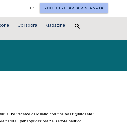
IT
EN
ACCEDI ALL'AREA RISERVATA
sone
Collabora
Magazine
search
ali al Politecnico di Milano con una tesi riguardante il
e naturali per applicazioni nel settore nautico.