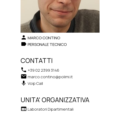
person
MARCO CONTINO
label
PERSONALE TECNICO
CONTATTI
phone
+39 02 2399 3146
email
marco.contino@polimi.it
keyboard_voice
Voip Call
UNITA' ORGANIZZATIVA
web
Laboratori Dipartimentali