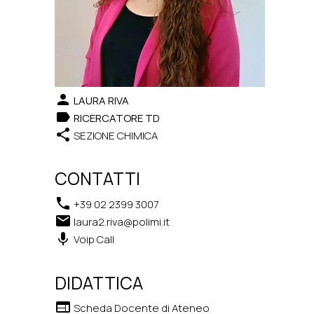
person
LAURA RIVA
label
RICERCATORE TD
share
SEZIONE CHIMICA
CONTATTI
phone
+39 02 2399 3007
email
laura2.riva@polimi.it
keyboard_voice
Voip Call
DIDATTICA
web
Scheda Docente di Ateneo