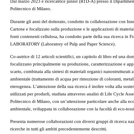
Dal marzo 2023 è ricercatrice junior (RTD-A) presso il Dipartimen
Politecnico di Milano.
Durante gli anni del dottorato, condotto in collaborazione con Inn
Cartone e focalizzato sulla produzione e le applicazioni di materia
fonti contenenti cellulosa, ha condotto parte della sua ricerca
LABORATORY (Laboratory of Pulp and Paper Science).
Co-autrice di 12 articoli scientifici, un capitolo di libro ed una dom
focalizzano principalmente su produzione, caratterizzazione e appli
scarto, combinata alla sintesi di materiali organici nanostrutturati
ambientale (trattamento di acqua per rimozione di coloranti, metalli
eterogenea. L’attenzione della sua ricerca è inoltre volta alla soste
utilizzati per produrli, studiata attraverso analisi di Life Cycle As
Politecnico di Milano, con un’attenzione particolare anche alla eco-
ambientale, sviluppata in collaborazione con la facoltà di eco-tossi
Presenta numerose collaborazioni con diversi gruppi di ricerca naz
ricerche in tutti gli ambiti precedentemente descritti.