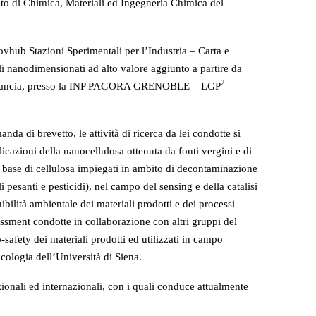
to di Chimica, Materiali ed Ingegneria Chimica del
ovhub Stazioni Sperimentali per l’Industria – Carta e
li nanodimensionati ad alto valore aggiunto a partire da
2
 in Francia, presso la INP PAGORA GRENOBLE – LGP
anda di brevetto, le attività di ricerca da lei condotte si
cazioni della nanocellulosa ottenuta da fonti vergini e di
 a base di cellulosa impiegati in ambito di decontaminazione
 pesanti e pesticidi), nel campo del sensing e della catalisi
nibilità ambientale dei materiali prodotti e dei processi
sessment condotte in collaborazione con altri gruppi del
safety dei materiali prodotti ed utilizzati in campo
cologia dell’Università di Siena.
ionali ed internazionali, con i quali conduce attualmente