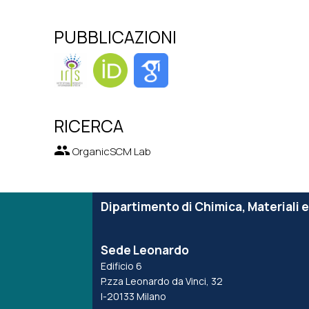
PUBBLICAZIONI
RICERCA
group
OrganicSCM Lab
Dipartimento di Chimica, Materiali 
Sede Leonardo
Edificio 6
P.zza Leonardo da Vinci, 32
I-20133 Milano