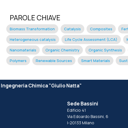
PAROLE CHIAVE
Biomass Transformation
Catalysis
Composites
Fert
Heterogeneous catalysis
Life Cycle Assessment (LCA)
Nanomaterials
Organic Chemistry
Organic Synthesis
Polymers
Renewable Sources
Smart Materials
Sust
e Ingegneria Chimica "Giulio Natta"
Sede Bassini
Edificio 41
Via Edoardo Bassini, 6
I-20133 Milano