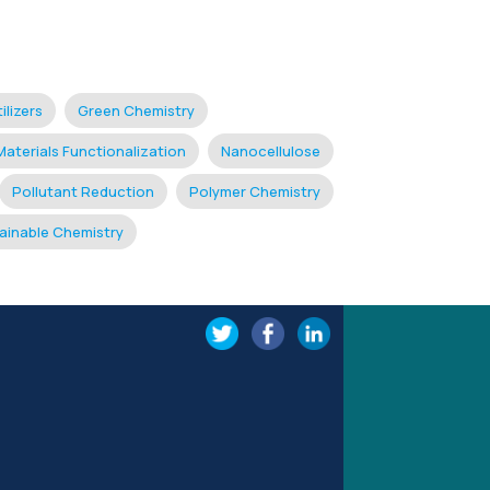
ilizers
Green Chemistry
Materials Functionalization
Nanocellulose
Pollutant Reduction
Polymer Chemistry
ainable Chemistry