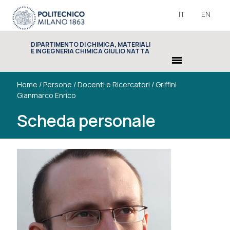
IT
EN
DIPARTIMENTO DI CHIMICA, MATERIALI
E INGEGNERIA CHIMICA GIULIO NATTA
menu
Home
/
Persone
/
Docenti e Ricercatori
/
Griffini
Gianmarco Enrico
Scheda personale