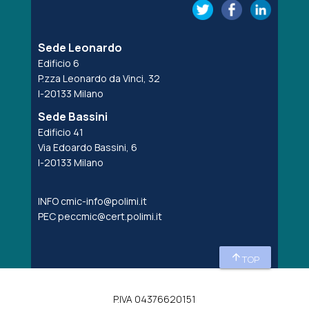
Sede Leonardo
Edificio 6
P.zza Leonardo da Vinci, 32
I-20133 Milano
Sede Bassini
Edificio 41
Via Edoardo Bassini, 6
I-20133 Milano
INFO
cmic-info@polimi.it
PEC
peccmic@cert.polimi.it
arrow_upward
TOP
P.IVA 04376620151