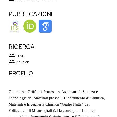
PUBBLICAZIONI
RICERCA
group
+LAB
group
ChIPLab
PROFILO
Gianmarco Griffini è Professore Associato di Scienza e
Tecnologia dei Materiali presso il Dipartimento di Chimica,
Materiali e Ingegneria Chimica “Giulio Natta” del
Politecnico di Milano (Italia). Ha conseguito la laurea
magistrale in Ingegneria Chimica presso il Politecnico di