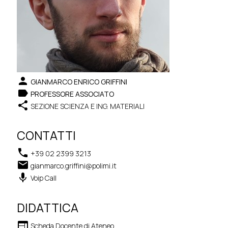
person
GIANMARCO ENRICO GRIFFINI
label
PROFESSORE ASSOCIATO
share
SEZIONE SCIENZA E ING. MATERIALI
CONTATTI
phone
+39 02 2399 3213
email
gianmarco.griffini@polimi.it
keyboard_voice
Voip Call
DIDATTICA
web
Scheda Docente di Ateneo