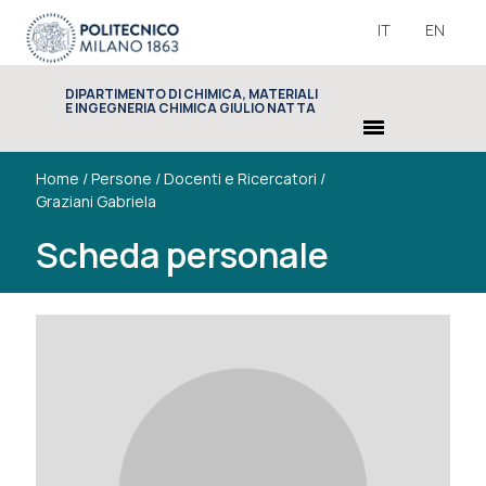
IT
EN
DIPARTIMENTO DI CHIMICA, MATERIALI
E INGEGNERIA CHIMICA GIULIO NATTA
menu
Home
/
Persone
/
Docenti e Ricercatori
/
Graziani Gabriela
Scheda personale