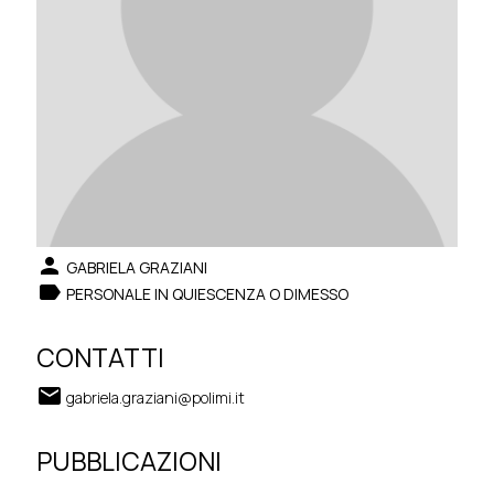
person
GABRIELA GRAZIANI
label
PERSONALE IN QUIESCENZA O DIMESSO
CONTATTI
email
gabriela.graziani@polimi.it
PUBBLICAZIONI