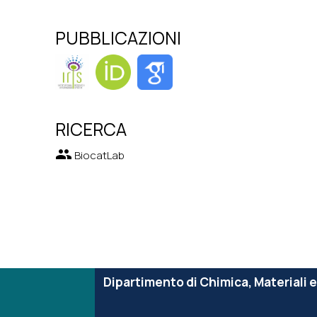
PUBBLICAZIONI
RICERCA
group
BiocatLab
Dipartimento di Chimica, Materiali 