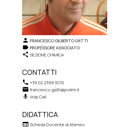
person
FRANCESCO GILBERTO GATTI
label
PROFESSORE ASSOCIATO
share
SEZIONE CHIMICA
CONTATTI
phone
+39 02 2399 3070
email
francesco.gatti@polimi.it
keyboard_voice
Voip Call
DIDATTICA
web
Scheda Docente di Ateneo