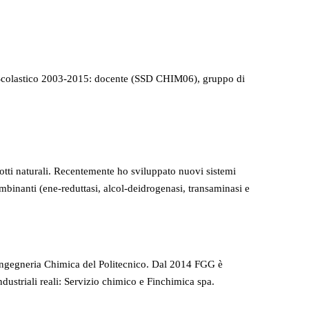
 Scolastico 2003-2015: docente (SSD CHIM06), gruppo di
odotti naturali. Recentemente ho sviluppato nuovi sistemi
ombinanti (ene-reduttasi, alcol-deidrogenasi, transaminasi e
Ingegneria Chimica del Politecnico. Dal 2014 FGG è
triali reali: Servizio chimico e Finchimica spa.