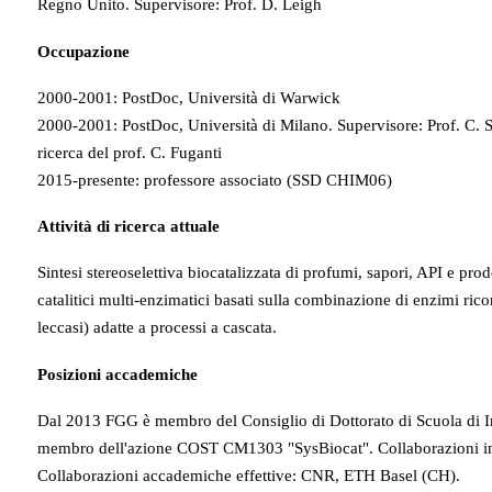
Regno Unito. Supervisore: Prof. D. Leigh
Occupazione
2000-2001: PostDoc, Università di Warwick
2000-2001: PostDoc, Università di Milano. Supervisore: Prof. C.
ricerca del prof. C. Fuganti
2015-presente: professore associato (SSD CHIM06)
Attività di ricerca attuale
Sintesi stereoselettiva biocatalizzata di profumi, sapori, API e pr
catalitici multi-enzimatici basati sulla combinazione di enzimi ric
leccasi) adatte a processi a cascata.
Posizioni accademiche
Dal 2013 FGG è membro del Consiglio di Dottorato di Scuola di 
membro dell'azione COST CM1303 "SysBiocat". Collaborazioni indus
Collaborazioni accademiche effettive: CNR, ETH Basel (CH).