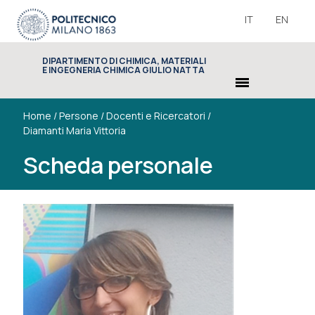
IT
EN
DIPARTIMENTO DI CHIMICA, MATERIALI
E INGEGNERIA CHIMICA GIULIO NATTA
menu
Home
/
Persone
/
Docenti e Ricercatori
/
Diamanti Maria Vittoria
Scheda personale