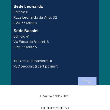
Sede Leonardo
Edificio 6
P.zza Leonardo da Vinci, 32
I-20133 Milano
Sede Bassini
Edificio 41
Via Edoardo Bassini, 6
I-20133 Milano
INFO
cmic-info@polimi.it
PEC
peccmic@cert.polimi.it
arrow_upward
TOP
P.IVA 04376620151
C.F. 80057930150