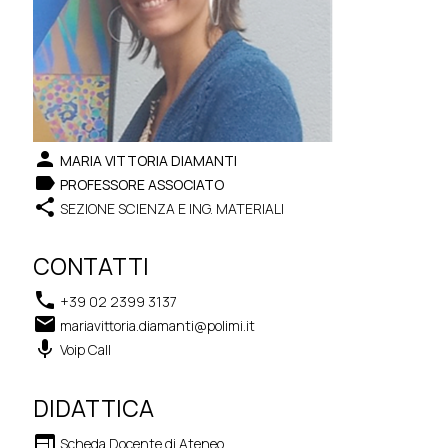
person
MARIA VITTORIA DIAMANTI
label
PROFESSORE ASSOCIATO
share
SEZIONE SCIENZA E ING. MATERIALI
CONTATTI
phone
+39 02 2399 3137
email
mariavittoria.diamanti@polimi.it
keyboard_voice
Voip Call
DIDATTICA
web
Scheda Docente di Ateneo