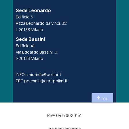
Sede Leonardo
Edificio 6
P.zza Leonardo da Vinci, 32
I-20133 Milano
Sede Bassini
Edificio 41
Via Edoardo Bassini, 6
I-20133 Milano
INFO
cmic-info@polimi.it
PEC
peccmic@cert.polimi.it
arrow_upward
TOP
P.IVA 04376620151