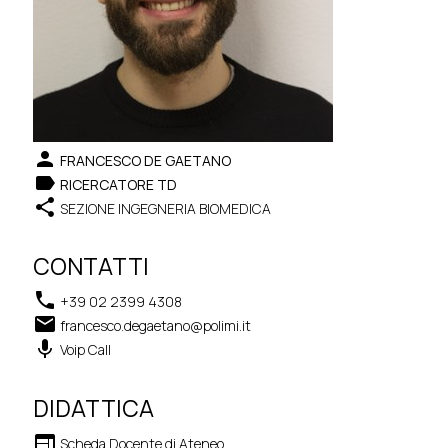
person
FRANCESCO DE GAETANO
label
RICERCATORE TD
share
SEZIONE INGEGNERIA BIOMEDICA
CONTATTI
phone
+39 02 2399 4308
email
francesco.degaetano@polimi.it
keyboard_voice
Voip Call
DIDATTICA
web
Scheda Docente di Ateneo