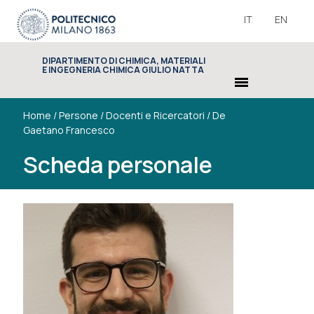
IT
EN
DIPARTIMENTO DI CHIMICA, MATERIALI
E INGEGNERIA CHIMICA GIULIO NATTA
menu
Home
/
Persone
/
Docenti e Ricercatori
/
De
Gaetano Francesco
Scheda personale