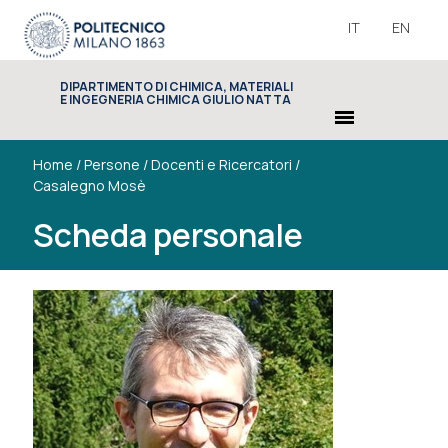
IT
EN
DIPARTIMENTO DI CHIMICA, MATERIALI
E INGEGNERIA CHIMICA GIULIO NATTA
menu
Home
/
Persone
/
Docenti e Ricercatori
/
Casalegno Mosè
Scheda personale