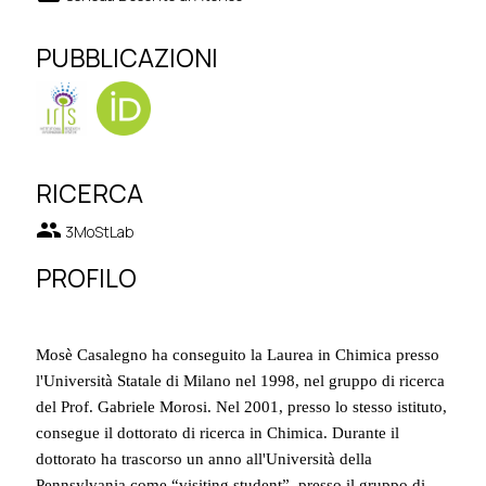
PUBBLICAZIONI
RICERCA
group
3MoStLab
PROFILO
Mosè Casalegno ha conseguito la Laurea in Chimica presso
l'Università Statale di Milano nel 1998, nel gruppo di ricerca
del Prof. Gabriele Morosi. Nel 2001, presso lo stesso istituto,
consegue il dottorato di ricerca in Chimica. Durante il
dottorato ha trascorso un anno all'Università della
Pennsylvania come “visiting student”, presso il gruppo di