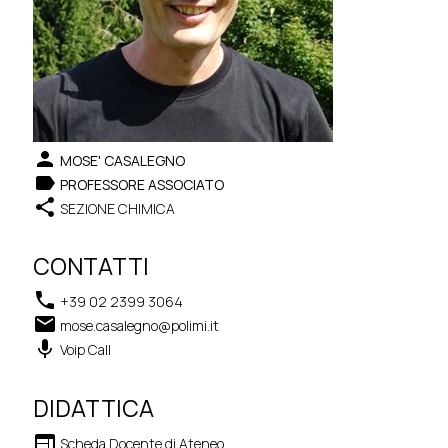
person
MOSE' CASALEGNO
label
PROFESSORE ASSOCIATO
share
SEZIONE CHIMICA
CONTATTI
phone
+39 02 2399 3064
email
mose.casalegno@polimi.it
keyboard_voice
Voip Call
DIDATTICA
web
Scheda Docente di Ateneo