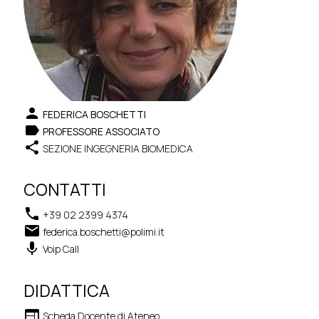
person
FEDERICA BOSCHETTI
label
PROFESSORE ASSOCIATO
share
SEZIONE INGEGNERIA BIOMEDICA
CONTATTI
phone
+39 02 2399 4374
email
federica.boschetti@polimi.it
keyboard_voice
Voip Call
DIDATTICA
web
Scheda Docente di Ateneo