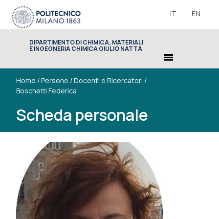
IT
EN
DIPARTIMENTO DI CHIMICA, MATERIALI
E INGEGNERIA CHIMICA GIULIO NATTA
menu
Home
/
Persone
/
Docenti e Ricercatori
/
Boschetti Federica
Scheda personale