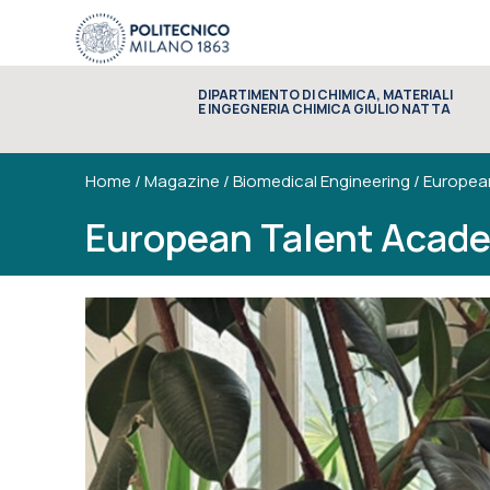
DIPARTIMENTO DI CHIMICA, MATERIALI
E INGEGNERIA CHIMICA GIULIO NATTA
Home
/
Magazine
/
Biomedical Engineering
/
European
European Talent Acade