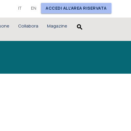
IT
EN
ACCEDI ALL'AREA RISERVATA
sone
Collabora
Magazine
search