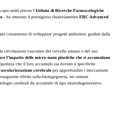
 capo unità presso l’
Istituto di Ricerche Farmacologiche
ano
- ha ottenuto il prestigioso finanziamento
ERC Advanced
ant consentono di sviluppare progetti ambiziosi, guidati dalla
la circolazione vascolare del cervello umano e del suo
are l’impatto delle micro-nano plastiche che si accumulano
potizza che il loro accumulo sia dovuto a specifiche
vascolarizzazione cerebrale
per approfondire i meccanismi
onseguente effetto sulla bioingegneria, sui sistemi
atologie cerebrali da accumulo di tipo neurodegenerativo.