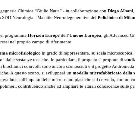
Ingegneria Chimica “Giulio Natta” - in collaborazione con
Diego Albani
,
lla SDD Neurologia - Malattie Neurodegenerative del
Policlinico di Mil
 nel programma
Horizon Europe
dell’
Unione Europea
, gli Advanced Gr
gressi nel proprio campo di riferimento.
tema microfisiologico
in grado di rappresentare, su scala microscopica, 
lo” dalle sostanze tossiche. In particolare, il progetto si propone di
studi
 biochimici coinvolti sono ancora sconosciuti e il progetto Andromeda i
tiche. A questo scopo, si svilupperà un
modello microfabbricato della 
 nuova luce sull'impatto delle micro-nano plastiche sul cervello, con un c
i polimeri, contribuendo anche ad ampliare le attuali conoscenze sulle p