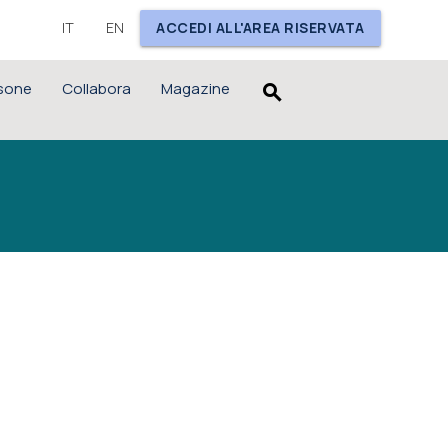
IT
EN
ACCEDI ALL'AREA RISERVATA
sone
Collabora
Magazine
search