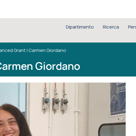
Dipartimento
Ricerca
Per
anced Grant | Carmen Giordano
 Carmen Giordano