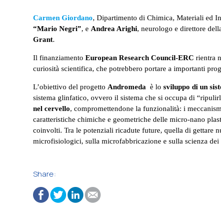
Carmen Giordano
, Dipartimento di Chimica, Materiali ed 
“Mario Negri”
, e
Andrea Arighi
, neurologo e direttore de
Grant
.
Il finanziamento
European Research Council-ERC
rientra
curiosità scientifica, che potrebbero portare a importanti pro
L’obiettivo del progetto
Andromeda
è lo
sviluppo di un sis
sistema glinfatico, ovvero il sistema che si occupa di “ripulir
nel cervello
, compromettendone la funzionalità: i meccanismi
caratteristiche chimiche e geometriche delle micro-nano plas
coinvolti. Tra le potenziali ricadute future, quella di gettare
microfisiologici, sulla microfabbricazione e sulla scienza de
Share: